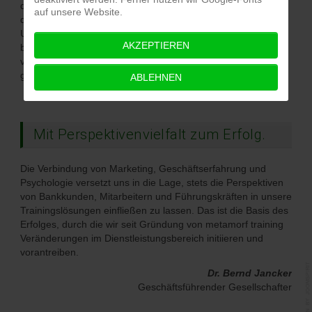
qualitätsgesichert sowohl in ihrem Themenfeld als auch in
auf unsere Website.
der Zielgruppe eigene Praxiserfahrungen mit didaktischer
Umsetzungsstärke verbinden. Von unserer Fähigkeit,
AKZEPTIEREN
begreifbare Lösungen zu finden und komplexe Themen zu
vereinfachen, profitieren unsere Kunden in kleinen und
großen Projekten.
ABLEHNEN
Mit Perspektivenvielfalt zum Erfolg.
Die Verbindung von Marketing, Geschäftserfahrung und
Psychologie versetzt uns in die Lage, stets die Perspektiven
von Bankkunden, Mitarbeitern und Führungskräften in unsere
Trainingslösungen einfließen zu lassen. Das ist die Basis des
Erfolges, durch die wir seit Gründung von metamorf training
Veränderungen im Dienstleistungsbereich initiieren und
vorantreiben.
Dr. Bernd Jancker
Geschäftsführender Gesellschafter